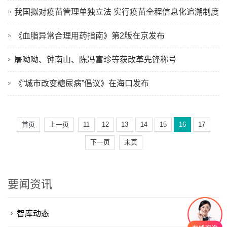
我国拟对疫苗管理单独立法 实行疫苗全程信息化追溯制度
《血脂异常合理用药指南》第2版在京发布
屠呦呦、钟南山、陈冯富珍等获改革先锋称号
《“城市改变糖尿病”倡议》在海口发布
首页
上一页
11
12
13
14
15
16
17
下一页
末页
要闻资讯
智库动态