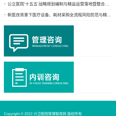
公立医院‘十五五’战略规划编制与精益运营落地暨整合型医疗卫生 服务体系构建专题线上培训班
新医改背景下医疗设备、耗材采购全流程风险防范与精细化管理暨医工融合赋能创新成果转化实践专题培训班
Copyright © 2022 兴卫医院管理智库网 版权所有