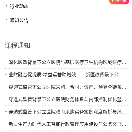
行业动态
通知公告
课程通知
深化医改背景下公立医院与基层医疗卫生机构区域医疗协同、分级诊疗落地创新实践及医疗质量提升实战研修班
业财融合促提质·精益运营助增效——新医改背景下公立医院运营管理能力提升专题培训班
穿透式监管下公立医院采购、合同、资产、预算全链条内控审计体系构建与巡查风险精准防控高级研修班
穿透式监管背景下公立医院财务体系与内部控制优化暨巡查、审计风险防控专题培训班
穿透式监管下公立医院政府采购实务案例深度解析与风险规避及巡查审计重点高级研修班
新质生产力时代人工智能行政管理应用建设与公务文书规范处理“三化”要求暨AI公文写作技能提升专题培训班