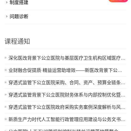
制度搭建
问题诊断
课程通知
深化医改背景下公立医院与基层医疗卫生机构区域医疗协同、分级诊疗落地创新实践及医疗质量提升实战研修班
业财融合促提质·精益运营助增效——新医改背景下公立医院运营管理能力提升专题培训班
穿透式监管下公立医院采购、合同、资产、预算全链条内控审计体系构建与巡查风险精准防控高级研修班
穿透式监管背景下公立医院财务体系与内部控制优化暨巡查、审计风险防控专题培训班
穿透式监管下公立医院政府采购实务案例深度解析与风险规避及巡查审计重点高级研修班
新质生产力时代人工智能行政管理应用建设与公务文书规范处理“三化”要求暨AI公文写作技能提升专题培训班