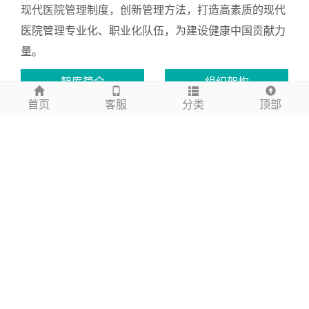
势、公立医院改革发展的新要求，汇集知名医疗机构、
行业协会、知名院校的权威专家、学者、高管、业内精
英，以先进的管理经验与智慧，助力公立医院建立健全
现代医院管理制度，创新管理方法，打造高素质的现代
医院管理专业化、职业化队伍，为建设健康中国贡献力
量。
首页
客服
分类
顶部
智库简介
组织架构
资质荣誉
管理咨询
联系我们
了解更多